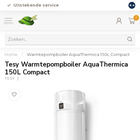
Uitstekende service
Vers
9.4
0
MENU
Home
/
Warmtepompboiler AquaThermica 150L Compact
Tesy Warmtepompboiler AquaThermica
150L Compact
TESY