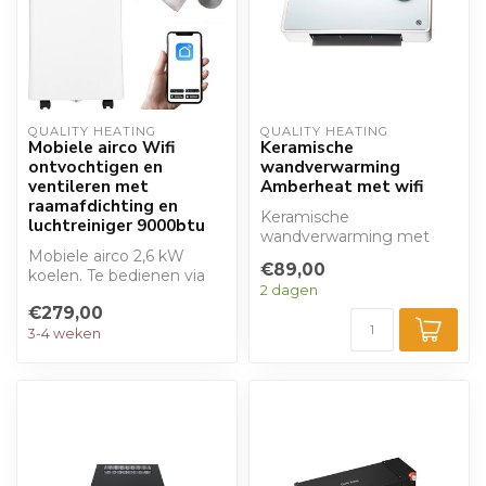
QUALITY HEATING
QUALITY HEATING
Mobiele airco Wifi
Keramische
ontvochtigen en
wandverwarming
ventileren met
Amberheat met wifi
raamafdichting en
Keramische
luchtreiniger 9000btu
wandverwarming met
Mobiele airco 2,6 kW
wifi en afstandsbediening.
€89,00
koelen. Te bedienen via
Vermogen 1000/2000
2 dagen
wifi smartphone. Inclusief
watt...
€279,00
raama...
3-4 weken