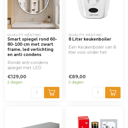
QUALITY HEATING
QUALITY HEATING
Smart spiegel rond 60-
8 Liter keukenboiler
80-100 cm met zwart
Een Keukenboiler van 8
frame, led verlichting
liter voor onder het
en anti condens
aanrecht, met een
Ronde anti-condens
vermogen van 1,5 k...
spiegel met LED
verkrijgbaar in 60, 80 of
€129,00
€89,00
100 mm. Prachtig ...
2 dagen
2 dagen