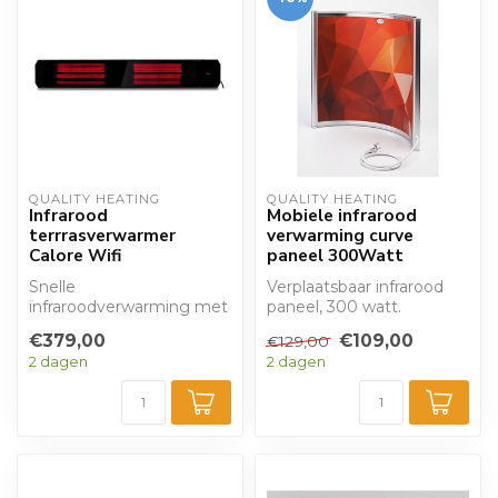
QUALITY HEATING
QUALITY HEATING
Infrarood
Mobiele infrarood
terrrasverwarmer
verwarming curve
Calore Wifi
paneel 300Watt
Snelle
Verplaatsbaar infrarood
infraroodverwarming met
paneel, 300 watt.
modern zwart uiterlijk,
Plug&play. Ideaal als
€379,00
€109,00
€129,00
wifi en
bureau- of beenv...
2 dagen
2 dagen
afstandsbediening...