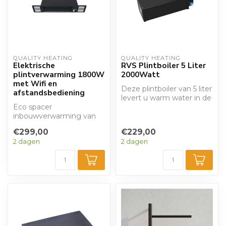
QUALITY HEATING
QUALITY HEATING
Elektrische
RVS Plintboiler 5 Liter
plintverwarming 1800W
2000Watt
met Wifi en
Deze plintboiler van 5 liter
afstandsbediening
levert u warm water in de
Eco spacer
keuken zonder veel
inbouwverwarming van
ruimte...
1800 Watt. Kan
€299,00
€229,00
bijvoorbeeld in de keuken
2 dagen
2 dagen
of in e...