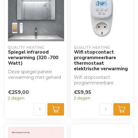
QUALITY HEATING
QUALITY HEATING
Spiegel infrarood
Wifi stopcontact
verwarming (320 -700
programmeerbare
Watt)
thermostaat
elektrische verwarming
Deze spiegel paneel
verwarming met gehard
Wifi stopcontact
glas is zeer strak
programmeerbare
vormgegeven met een...
thermostaat voor
€259,00
€59,95
elektrische verwarming.
2 dagen
2 dagen
Ideaal...