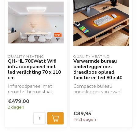
QUALITY HEATING
QUALITY HEATING
QH-HL 700Watt Wifi
Verwarmde bureau
infraroodpaneel met
onderlegger met
led verlichting 70 x 110
draadloos oplaad
cm
functie en led 80 x 40
Infraroodpaneel met
Compacte bureau
remote thermostaat,
onderlegger van zwart
uitgevoerd met een witte
kunstleer (80x40 cm)
€479,00
gladde afwerkin...
met instelbaar vermog...
2 dagen
€89,95
14-21 dagen