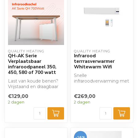
QUALITY HEATING
QUALITY HEATING
QH-AK Serie
Infrarood
Verplaatsbaar
terrrasverwarmer
infraroodpaneel 350,
Whitewarm Wifi
450, 580 of 700 watt
Snelle
Last van koude benen?
infraroodverwarming met
Vrijstaand en draagbaar
modern wit uiterlijk, wifi
infraroodpaneel op
en afstandsbediening. ...
€129,00
€269,00
pootjes, specia...
2 dagen
2 dagen
-16%