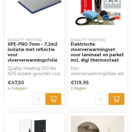
QUALITY HEATING
QUALITY HEATING
XPE-PRO 7mm - 7,2m2
Elektrische
isolatie met reflectie
vloerverwarmingset
voor
voor laminaat en parket
vloerverwarmingsfolie
incl. digi thermostaat
Quality Heating ISO-84
Een
XPS isolatie geschikt voor
vloerverwarmingsfolie set
onder
toepasbaar voor onder
€47,50
€119,95
vloerverwarmingsfolie
hout, parket of laminaat.
4-5 dagen
2 dagen
me...
Ge...