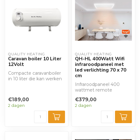
QUALITY HEATING
QUALITY HEATING
Caravan boiler 10 Liter
QH-HL 400Watt Wifi
12Volt
infraroodpaneel met
led verlichting 70 x 70
Compacte caravanboiler
cm
in 10 liter die kan werken
op een laag vermogen en
Infraroodpaneel 400
carava...
wattmet remote
thermostaat, uitgevoerd
€189,00
€379,00
met een witte gladde ...
2 dagen
2 dagen