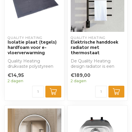
QUALITY HEATING
QUALITY HEATING
Isolatie plaat (tegels)
Elektrische handdoek
hardfoam voor e-
radiator met
vloerverwarming
thermostaat
Quality Heating
De Quality Heating
drukvaste polystyreen
design radiator is een
isolatieplaten hardfoam
klassieke en tijdloze
€14,95
€189,00
ISO64 waterdicht o...
elektrische hand...
2 dagen
2 dagen