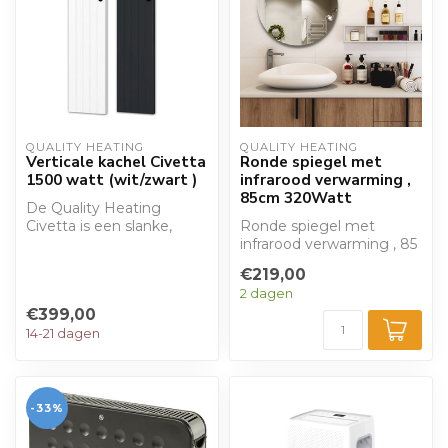
QUALITY HEATING
QUALITY HEATING
Verticale kachel Civetta
Ronde spiegel met
1500 watt (wit/zwart )
infrarood verwarming ,
85cm 320Watt
De Quality Heating
Civetta is een slanke,
Ronde spiegel met
verticale elektrische
infrarood verwarming , 85
kachel van 1500W...
cm, 320Watt. Prachtig
€219,00
design en de ...
2 dagen
€399,00
14-21 dagen
-33%