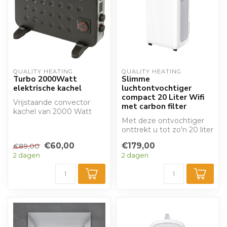
QUALITY HEATING
QUALITY HEATING
Turbo 2000Watt
Slimme
elektrische kachel
luchtontvochtiger
compact 20 Liter Wifi
Vrijstaande convector
met carbon filter
kachel van 2000 Watt
met ventilator. Beschikt
Met deze ontvochtiger
over handb...
onttrekt u tot zo'n 20 liter
vocht per dag uit de
€60,00
€179,00
€89,00
ruimte.
2 dagen
2 dagen