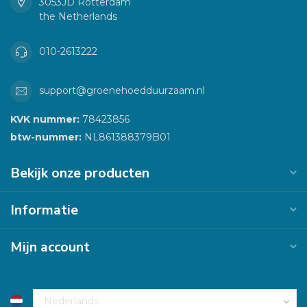
3053JD Rotterdam
the Netherlands
010-2613222
support@groenehoedduurzaam.nl
KVK nummer:
78423856
btw-nummer:
NL861388379B01
Bekijk onze producten
Informatie
Mijn account