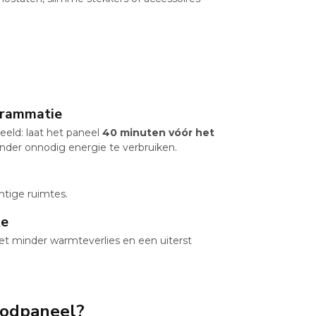
grammatie
beeld: laat het paneel
40 minuten vóór het
nder onnodig energie te verbruiken.
chtige ruimtes.
te
t minder warmteverlies en een uiterst
oodpaneel?