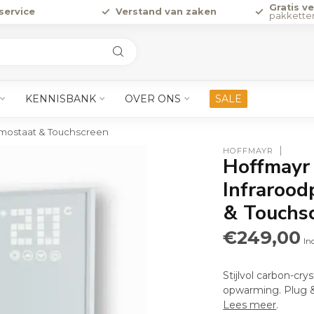
Gratis v
service
Verstand van zaken
pakkette
KENNISBANK
OVER ONS
SALE
ermostaat & Touchscreen
HOFFMAYR
Hoffmayr 
Infrarood
& Touchs
€249,00
In
Stijlvol carbon-cr
opwarming. Plug &
Lees meer
.