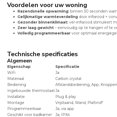
Voordelen voor uw woning
Razendsnelle opwarming:
binnen 30 seconden warm
Gelijkmatige warmteverdeling
door infrarood + con
Gezonder binnenklimaat:
ver-infrarood stimuleert mi
Zeer laag gewicht
– eenvoudig op te hangen of te v
Volledig programmeerbaar
voor optimaal energiege
Technische specificaties
Algemeen
Eigenschap
Specificatie
WiFi
Ja
Materiaal
Carbon crystal
Bediening
Afstandsbediening, App, Knoppen
Ingebouwde thermostaat
Ja
Installatie
Plug & play
Montage
Vrijstaand, Wand, Plafond*
Programmeerbaar
Ja, via app
Geschikt voor badkamer
Ja, IPX4