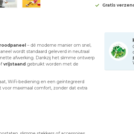
Gratis verze
aroodpaneel
– dé moderne manier om snel,
paneel wordt standaard geleverd in neutraal
n nette afwerking. Dankzij het slimme ontwerp
f
vrijstaand
gebruikt worden met de
t, WiFi-bediening en een geïntegreerd
ft voor maximaal comfort, zonder dat extra
mostaten, slimme stekkers of accessoires