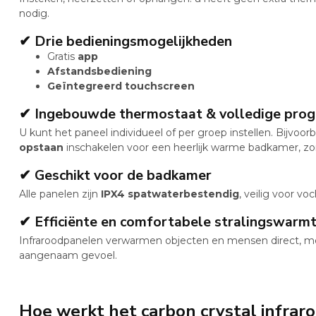
nodig.
✔ Drie bedieningsmogelijkheden
Gratis
app
Afstandsbediening
Geïntegreerd touchscreen
✔ Ingebouwde thermostaat & volledige pro
U kunt het paneel individueel of per groep instellen. Bijvoor
opstaan
inschakelen voor een heerlijk warme badkamer, zo
✔ Geschikt voor de badkamer
Alle panelen zijn
IPX4 spatwaterbestendig
, veilig voor vo
✔ Efficiënte en comfortabele stralingswarm
Infraroodpanelen verwarmen objecten en mensen direct, me
aangenaam gevoel.
Hoe werkt het carbon crystal infrar