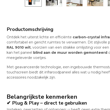
Productomschrijving
Ontdek het uiterst lichte en efficiënte
carbon-crystal infr
comfortabel en gericht ruimtes te verwarmen. Dit stijlvolle 
RAL 9010 wit
, voorzien van een strakke omlijsting voor ee
kan het paneel
blind aan de muur worden gemonteerd
o
meegeleverde voetjes.
Met geavanceerde technologie, een ingebouwde thermostaa
touchscreen biedt dit infraroodpaneel alles wat u nodig hee
accessoires noodzakelijk zijn.
Belangrijkste kenmerken
✔ Plug & Play – direct te gebruiken
Insteken, neerzetten of ophangen: u heeft geen extra ther