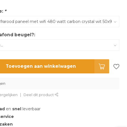
e:
*
afond beugel?:
Toevoegen aan winkelwagen
gen
rgelijken
Deel dit product
aad
en
snel
leverbaar
service
 zaken