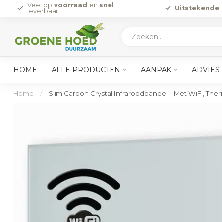
Veel op
voorraad
en
snel
Uitstekende 
leverbaar
HOME
ALLE PRODUCTEN
AANPAK
ADVIES
Home
/
Slim Carbon Crystal Infraroodpaneel – Met WiFi, Th