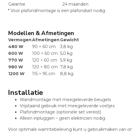
Garantie
24 maanden
* Voor plafondmontage is een plafondset nodig
Modellen & Afmetingen
Vermogen
Afmetingen
Gewicht
480 W
90 × 60 cm
3,8 kg
600 W
100 × 60 cm
5,0 kg
770 W
120 × 60 cm
5,9 kg
980 W
120 × 80 cm
7,8 kg
1200 W
115 × 95 cm
8,8 kg
Installatie
Wandmontage met meegeleverde beugels
Vrijstaand gebruik met meegeleverde voetjes
Plafondmontage (optionele set vereist)
Alleen inpluggen – geen elektricien nodig
Voor optimale warmtebeleving kunt u gebruikmaken van o