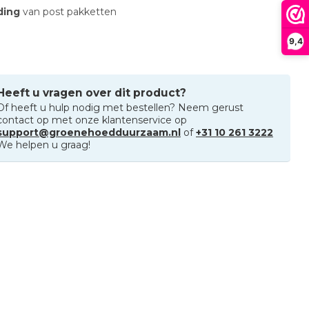
nding
van post pakketten
9,4
Heeft u vragen over dit product?
Of heeft u hulp nodig met bestellen? Neem gerust
contact op met onze klantenservice op
support@groenehoedduurzaam.nl
of
+31 10 261 3222
We helpen u graag!