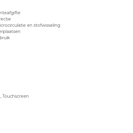
teafgifte
vectie
crocirculatie en stofwisseling
erplaatsen
bruik
, Touchscreen