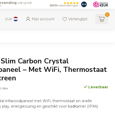
erzending
van post
9.4
n
2500+
beoordelingen
0
Mijn account
Verlanglijst
EUR
Slim Carbon Crystal
paneel – Met WiFi, Thermostaat
creen
Leverbaar
cl. btw
ystal infraroodpaneel met WiFi, thermostaat en snelle
 play, energiezuinig en geschikt voor badkamer (IPX4).