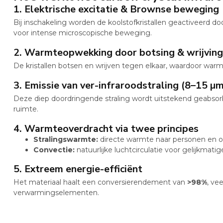
1. Elektrische excitatie & Brownse beweging
Bij inschakeling worden de koolstofkristallen geactiveerd do
voor intense microscopische beweging.
2. Warmteopwekking door botsing & wrijving
De kristallen botsen en wrijven tegen elkaar, waardoor warm
3. Emissie van ver-infraroodstraling (8–15 µm
Deze diep doordringende straling wordt uitstekend geabsor
ruimte.
4. Warmteoverdracht via twee principes
Stralingswarmte:
directe warmte naar personen en o
Convectie:
natuurlijke luchtcirculatie voor gelijkmati
5. Extreem energie-efficiënt
Het materiaal haalt een conversierendement van
>98%
, ve
verwarmingselementen.