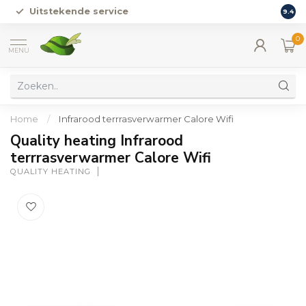
Uitstekende service
Vers
9.4
0
MENU
Home
/
Infrarood terrrasverwarmer Calore Wifi
Quality heating Infrarood
terrrasverwarmer Calore Wifi
QUALITY HEATING