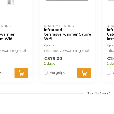
EATING
QUALITY HEATING
QUA
Infrarood
Inf
rwarmer
terrrasverwarmer Calore
Cal
m Wifi
Wifi
ins
Snelle
Snel
verwarming met
infraroodverwarming met
inf
uiterlijk, wifi
modern zwart uiterlijk, wifi
mode
€379,00
€2
bediening. ...
en afstandsbediening...
wifi
2 dagen
2 d
k
Vergelijk
Toon
1
-
3
van 3