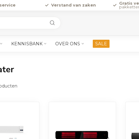
Gratis v
service
Verstand van zaken
pakkette
KENNISBANK
OVER ONS
SALE
ater
oducten