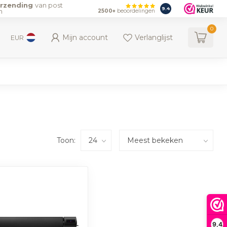
erzending
van post
9.4
n
2500+
beoordelingen
0
Mijn account
Verlanglijst
EUR
Toon:
9,4