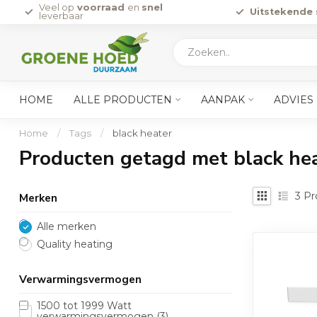
Veel op
voorraad
en
snel
Uitstekende 
leverbaar
HOME
ALLE PRODUCTEN
AANPAK
ADVIES
Home
/
Tags
/
black heater
Producten getagd met black he
3
Pr
Merken
Alle merken
Quality heating
Verwarmingsvermogen
1500 tot 1999 Watt
verwarmingsvermogen
(3)