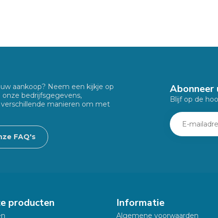
Abonneer 
f uw aankoop? Neem een kijkje op
u onze bedrijfsgegevens,
Blijf op de ho
 verschillende manieren om met
nze FAQ's
ze producten
Informatie
en
Algemene voorwaarden