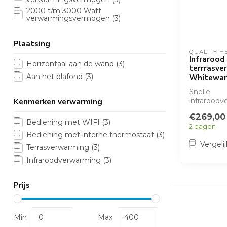
2000 t/m 3000 Watt
verwarmingsvermogen
(3)
Plaatsing
QUALITY H
Infrarood
Horizontaal aan de wand
(3)
terrrasve
Whitewar
Aan het plafond
(3)
Snelle
infrarood
Kenmerken verwarming
modern wit 
€269,00
en afstands
Bediening met WIFI
(3)
2 dagen
Bediening met interne thermostaat
(3)
Vergelij
Terrasverwarming
(3)
Infraroodverwarming
(3)
Prijs
Min
Max