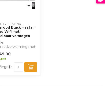
LITY HEATING
rarood Black Heater
eo Wifi met
telbaar vermogen
le
raroodverwarming met
rn zwart uiterlijk,
49,00
, afstandsbediening e...
agen
Vergelijk