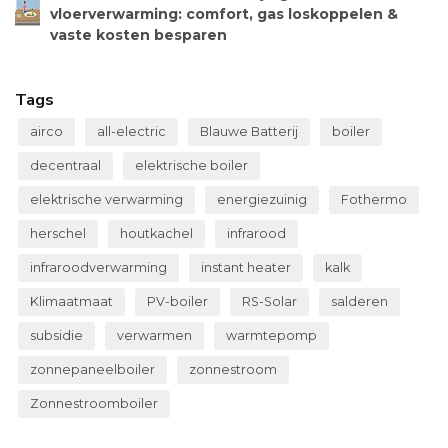
vloerverwarming: comfort, gas loskoppelen &
vaste kosten besparen
Tags
airco
all-electric
Blauwe Batterij
boiler
decentraal
elektrische boiler
elektrische verwarming
energiezuinig
Fothermo
herschel
houtkachel
infrarood
infraroodverwarming
instant heater
kalk
Klimaatmaat
PV-boiler
RS-Solar
salderen
subsidie
verwarmen
warmtepomp
zonnepaneelboiler
zonnestroom
Zonnestroomboiler