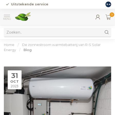
Uitstekende service
Vers
9.4
0
MENU
Home
/
De zonnestroom warmtebatterij van R-S Solar
Energy
/
Blog
31
OCT
2023