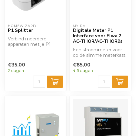
HOMEWIZARD
MY-PV
P1 Splitter
Digitale Meter P1
Interface voor Elwa 2,
Verbind meerdere
AC-THOR/AC-THOR9s
apparaten met je P1
poort.
Een stroommeter voor
op de slimme meterkast.
Zo meet u wanneer u
€35,00
€85,00
zonnestroom ove...
2 dagen
4-5 dagen