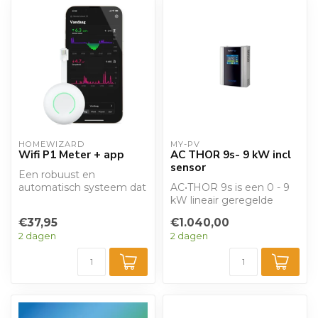
HOMEWIZARD
MY-PV
Wifi P1 Meter + app
AC THOR 9s- 9 kW incl
sensor
Een robuust en
automatisch systeem dat
AC•THOR 9s is een 0 - 9
een boiler laat opwarmen
kW lineair geregelde
op het moment da...
fotovoltaïsche
€37,95
€1.040,00
vermogensmanager
2 dagen
2 dagen
voo...