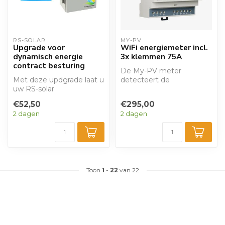
RS-SOLAR
MY-PV
Upgrade voor
WiFi energiemeter incl.
dynamisch energie
3x klemmen 75A
contract besturing
De My-PV meter
Met deze updgrade laat u
detecteert de
uw RS-solar
energiestromen van het
energiemanager werken
PV-systeem en geeft de
€52,50
€295,00
op basis van dynamisc...
gegev...
2 dagen
2 dagen
Toon
1
-
22
van 22