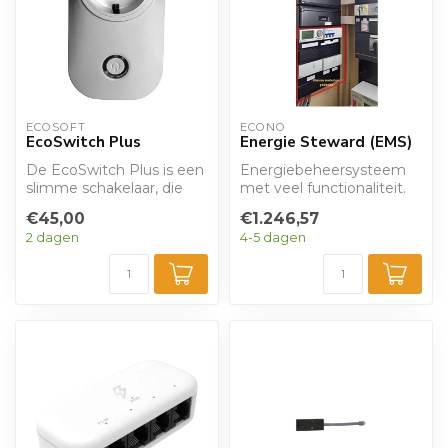
ECOSOFT
ECONO
EcoSwitch Plus
Energie Steward (EMS)
De EcoSwitch Plus is een
Energiebeheersysteem
slimme schakelaar, die
met veel functionaliteit.
apparaten automatisch
Zeer geschikt voor
€45,00
€1.246,57
uitschakel...
huishoudens di...
2 dagen
4-5 dagen