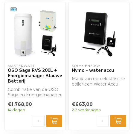
MASTERWATT
SOLYX ENERGY
OSO Saga RVS 200L +
Nymo - water accu
Energiemanager Blauwe
Maak van een elektrische
Batterij
boiler een Water Accu
Combinatie van de OSO
met Nymo. Deze
Saga en Energiemanager
regelaar werkt me...
De Saga is een
€1.768,00
€663,00
elektrische boiler...
14 dagen
2-3 werkdagen