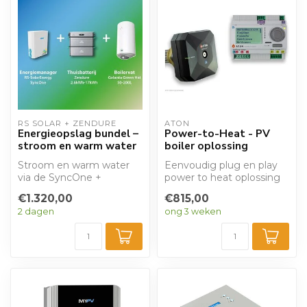
RS SOLAR + ZENDURE
ATON
Energieopslag bundel –
Power-to-Heat - PV
stroom en warm water
boiler oplossing
Stroom en warm water
Eenvoudig plug en play
via de SyncOne +
power to heat oplossing
Zendure stekkerbatterij
met modulerend
€1.320,00
€815,00
en zonnestroommang...
elektrisch verwarm...
2 dagen
ong 3 weken