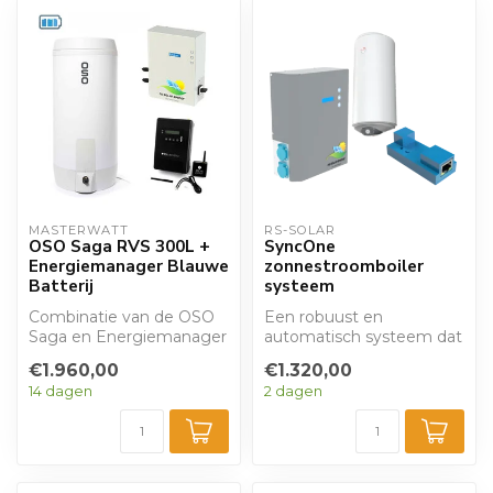
MASTERWATT
RS-SOLAR
OSO Saga RVS 300L +
SyncOne
Energiemanager Blauwe
zonnestroomboiler
Batterij
systeem
Combinatie van de OSO
Een robuust en
Saga en Energiemanager
automatisch systeem dat
De Saga is een
een boiler laat opwarmen
€1.960,00
€1.320,00
elektrische boiler...
op het moment da...
14 dagen
2 dagen