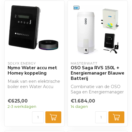
SOLYX ENERGY
MASTERWATT
Nymo Water accu met
OSO Saga RVS 150L +
Homey koppeling
Energiemanager Blauwe
Batterij
Maak van een elektrische
boiler een Water Accu
Combinatie van de OSO
met Nymo. Deze
Saga en Energiemanager
regelaar werkt me...
De Saga is een
€625,00
€1.684,00
elektrische boiler...
2-3 werkdagen
14 dagen