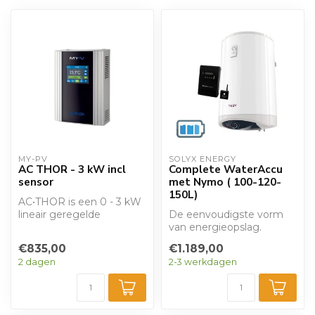
MY-PV
SOLYX ENERGY
AC THOR - 3 kW incl
Complete WaterAccu
sensor
met Nymo ( 100-120-
150L)
AC•THOR is een 0 - 3 kW
lineair geregelde
De eenvoudigste vorm
fotovoltaïsche
van energieopslag.
vermogensmanager voor
Combinatie van Nymo
€835,00
€1.189,00
w...
energiemanager en Mo...
2 dagen
2-3 werkdagen