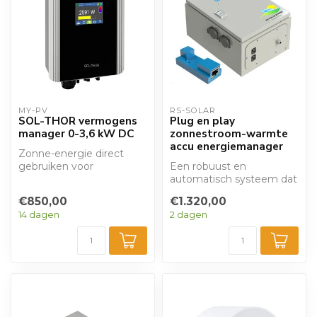
MY-PV
RS-SOLAR
SOL-THOR vermogens
Plug en play
manager 0-3,6 kW DC
zonnestroom-warmte
accu energiemanager
Zonne-energie direct
gebruiken voor
Een robuust en
warmteopwekking. SOL-
automatisch systeem dat
THOR is een lineair reg...
een boiler laat opwarmen
€850,00
€1.320,00
op het moment da...
14 dagen
2 dagen