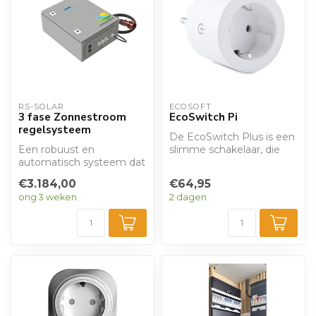
RS-SOLAR
ECOSOFT
3 fase Zonnestroom
EcoSwitch Pi
regelsysteem
De EcoSwitch Plus is een
Een robuust en
slimme schakelaar, die
automatisch systeem dat
apparaten automatisch
boilers laat opwarmen op
uitschakel...
€3.184,00
€64,95
het moment dat u...
ong 3 weken
2 dagen