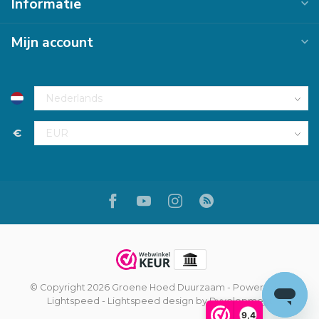
Informatie
Mijn account
€
© Copyright 2026 Groene Hoed Duurzaam
- Powered by
Lightspeed
-
Lightspeed design
by
Dyvelopment
9,4