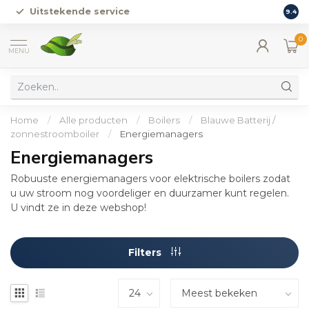
Uitstekende service
Vers
9.4
0
MENU
Home
/
Alle producten
/
Boilers
/
Blauwe Batterij /
zonnestroomboiler
/
Energiemanagers
Energiemanagers
Robuuste energiemanagers voor elektrische boilers zodat
u uw stroom nog voordeliger en duurzamer kunt regelen.
U vindt ze in deze webshop!
Filters